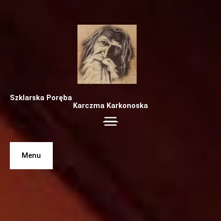
Przejdź
do
treści
Szklarska Poręba
Karczma Karkonoska
Menu